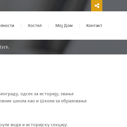
елности
Хостел
Мој Дом
Контакт
ТИЋ
еограду, одсек за историју, звање
новних школа као и Школи за образовање
рупе води и историјску секцију.