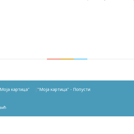
Моја картица"
"Моја картица" - Попусти
вић