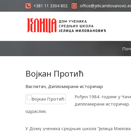
+381 11 3304 802
office@jelicamilovanovic.e
Поч
Војкан Протић
Васпитач, Дипломирани историчар
Рођен 1984. године у Чач
дипломирани историчар. 
одраслих.
У Дому ученика средњих школа “Јелица Миловано