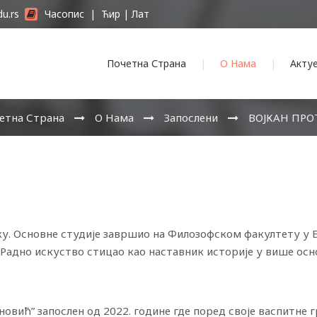
du.rs
Часопис
|
Ћир
|
Лат
Почетна Страна
О Нама
Акту
етна Страна
О Нама
Запослени
ВОЈКАН ПРО
ку. Основне студије завршио на Филозофском факултету у Б
Радно искуство стицао као наставник историје у више ос
вић” запослен од 2022. године где поред своје васпитне г