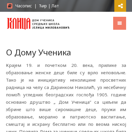
Часопис
|
Ћир
|
Лат
О Дому Ученика
Крајем 19. и почетком 20. века, прилике за
образовање женске деце биле су врло неповољне.
Тако је на иницијативу неколицине просветних
радница на челу са Даринком Николић, уз несебичну
помоћ угледних београдских госпођа 1905. године
основано друштво „ Дом Ученица“ са циљем да
збрине што више сиромашне деце, пружи им
образовање, морално и патриотско васпитање,
смештај и исхрану бесплатно или по веома ниској
цени. Правила Дома за ученице средњих школа била