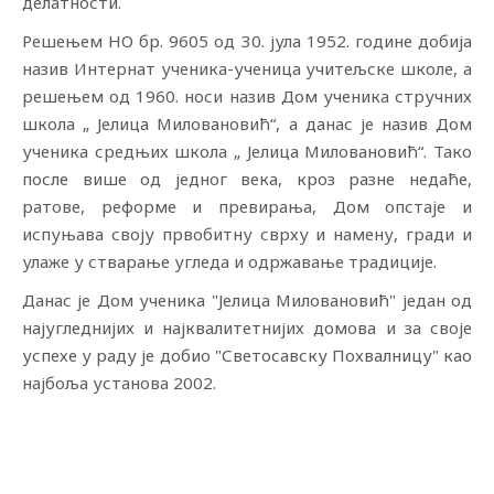
делатности.
Решењем НО бр. 9605 од 30. јула 1952. године добија
назив Интернат ученика-ученица учитељске школе, а
решењем од 1960. носи назив Дом ученика стручних
школа „ Јелица Миловановић“, а данас је назив Дом
ученика средњих школа „ Јелица Миловановић“. Тако
после више од једног века, кроз разне недаће,
ратове, реформе и превирања, Дом опстаје и
испуњава своју првобитну сврху и намену, гради и
улаже у стварање угледа и одржавање традиције.
Данас је Дом ученика "Јелица Миловановић" један од
најугледнијих и најквалитетнијих домова и за своје
успехе у раду је добио "Светосавску Похвалницу" као
најбоља установа 2002.