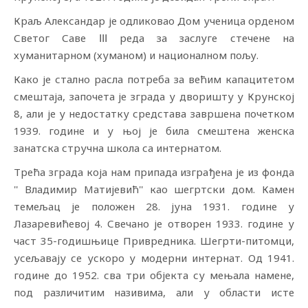
Краљ Александар је одликовао Дом ученица орденом
Светог Саве ꓲꓲꓲ реда за заслуге стечене на
хуманитарном (хуманом) и националном пољу.
Како је стално расла потреба за већим капацитетом
смештаја, започета је зграда у дворишту у Крунској
8, али је у недостатку средстава завршена почетком
1939. године и у њој је била смештена женска
занатска стручна школа са интернатом.
Трећа зграда која нам припада изграђена је из фонда
'' Владимир Матијевић'' као шегртски дом. Камен
темељац је положен 28. јуна 1931. године у
Лазаревићевој 4. Свечано је отворен 1933. године у
част 35-годишњице Привредника. Шегрти-питомци,
усељавају се ускоро у модерни интернат. Од 1941.
године до 1952. сва три објекта су мењала намене,
под различитим називима, али у области исте