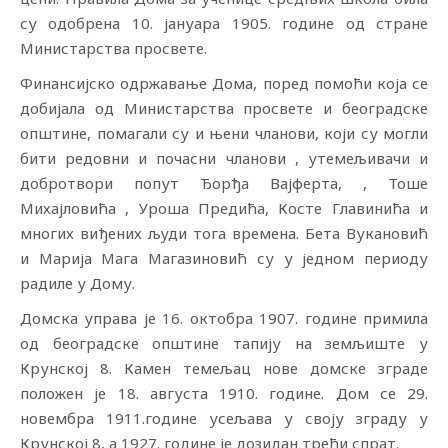
су одобрена 10. јануара 1905. године од стране
Министарства просвете.
Финансијско одржавање Дома, поред помоћи која се
добијала од Министарства просвете и београдске
општине, помагали су и њени чланови, који су могли
бити редовни и почасни чланови , утемељивачи и
добротвори попут Ђорђа Вајферта, , Тоше
Михајловића , Уроша Предића, Косте Главинића и
многих виђених људи тога времена. Бета Вукановић
и Марија Мага Магазиновић су у једном периоду
радиле у Дому.
Домска управа је 16. октобра 1907. године примила
од београдске општине тапију на земљиште у
Крунској 8. Камен темељац нове домске зграде
положен је 18. августа 1910. године. Дом се 29.
новембра 1911.године усељава у своју зграду у
Крунској 8, а 1927. године је дозидан трећи спрат.