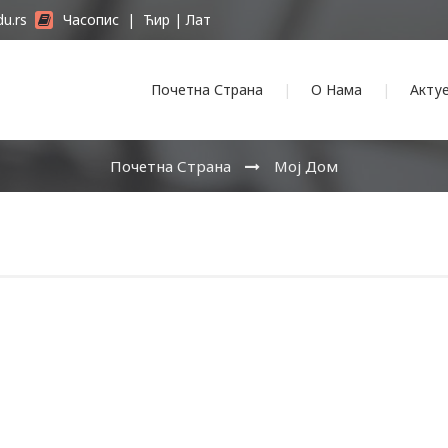
du.rs
Часопис
|
Ћир
|
Лат
Почетна Страна
О Нама
Акту
Почетна Страна
Мој Дом