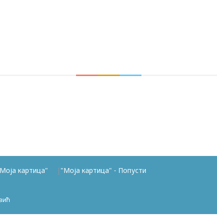
Моја картица"
"Моја картица" - Попусти
вић