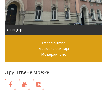
СЕКЦИЈЕ
Стрељаштво
Драмска секција
Модеран плес
Друштвене мреже