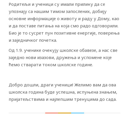
Родитељи и ученици су имали прилику да се
упознају са нашим тимом запослених, добију
основне информације о животу и раду у Дому, као
и да поставе питања на која смо радо одговорили.
Био је то сусрет пун позитивне енергије, поверења
и заједничког почетка.
Од 1.9. ученике очекују школске обавезе, а нас све
заједно нови изазови, дружења и успомене које
ћемо стварати током школске године.
Добро дошли, драги ученици! Желимо вам да ова
школска година буде успешна, испуњена знањем,
пријатељствима и најлепшим тренуцима до сада.